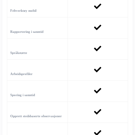
Feltverktøy mobil
Rapportering i sanntid
Språkstøtte
Arbeidsprofiler
Sporing i sanntid
Opprett stedsbaserte observasjoner