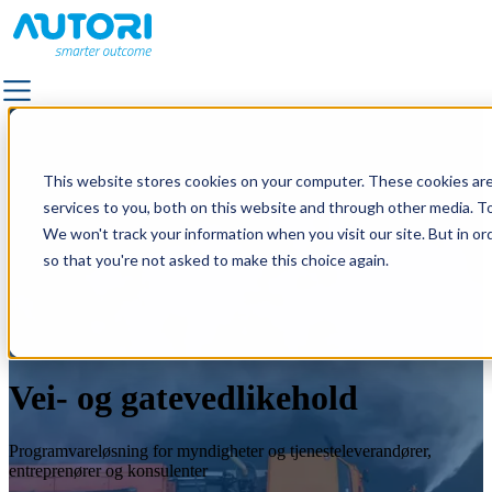
LØSNINGER
LØSNINGER
This website stores cookies on your computer. These cookies ar
ALLE LØSNINGER
ALLE LØSNINGER
services to you, both on this website and through other media. To
FORTAU
FORTAU
We won't track your information when you visit our site. But in or
FASILITETSTJENSTER OG FORVALTNING AV UTEOM
FASILITETSTJENSTER OG FORVALTNING AV UTEOM
so that you're not asked to make this choice again.
VEIFOTOGRAFERING
VEIFOTOGRAFERING
KVALITETSTILSYN
KVALITETSTILSYN
LANDSKAPS- OG TRAFIKKDESIGN
LANDSKAPS- OG TRAFIKKDESIGN
VEDLIKEHOLD AV STRØMNETTET
VEDLIKEHOLD AV STRØMNETTET
VEI- OG GATEVEDLIKEHOLD
VEI- OG GATEVEDLIKEHOLD
Vei- og gatevedlikehold
UTENDØRSBELYSNING
UTENDØRSBELYSNING
VEIMERKING
VEIMERKING
Programvareløsning for myndigheter og tjenesteleverandører,
entreprenører og konsulenter