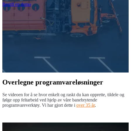
KUNDER
KUNDER
Bestill en demo
KUNDER
KUNDER
TRANSPORT
TRANSPORT
ELEKRTOTEKNIKK
ELEKRTOTEKNIKK
FOTOGRAFERING
FOTOGRAFERING
VEIVEDLIKEHOLD
VEIVEDLIKEHOLD
VEIBYGGING
VEIBYGGING
STADSPLANERING
STADSPLANERING
KVALITETSSTYRNING
KVALITETSSTYRNING
ENERGI
ENERGI
Overlegne programvareløsninger
MYNDIGHETER
MYNDIGHETER
FASILITETSTJENSTER
FASILITETSTJENSTER
Se videoen for å se hvor enkelt og raskt du kan opprette, tildele og
BYER OG KOMMUNER
BYER OG KOMMUNER
følge opp feltarbeid ved hjelp av våre banebrytende
TELEKOMMUNIKASJON
TELEKOMMUNIKASJON
programvareverktøy. Vi har gjort dette i
over 35 år
.
PRODUKTER
PRODUKTER