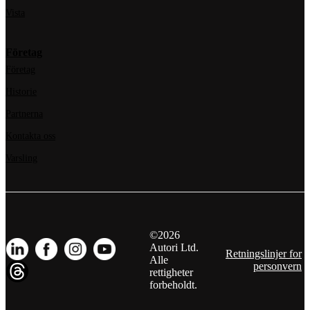
Vista
Företag
Företag
Historie
Partnerna
Kontakta oss
Varsling
©2026
Autori Ltd.
Retningslinjer for
Alle
personvern
rettigheter
forbeholdt.