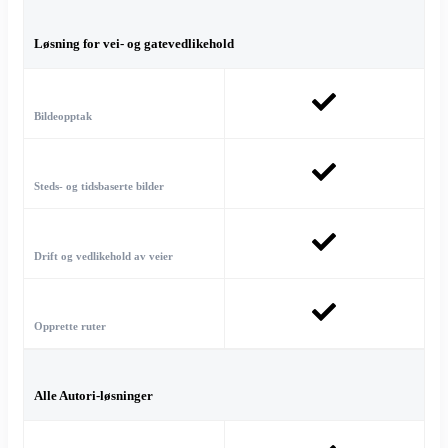
Løsning for vei- og gatevedlikehold
Bildeopptak
Steds- og tidsbaserte bilder
Drift og vedlikehold av veier
Opprette ruter
Alle Autori-løsninger