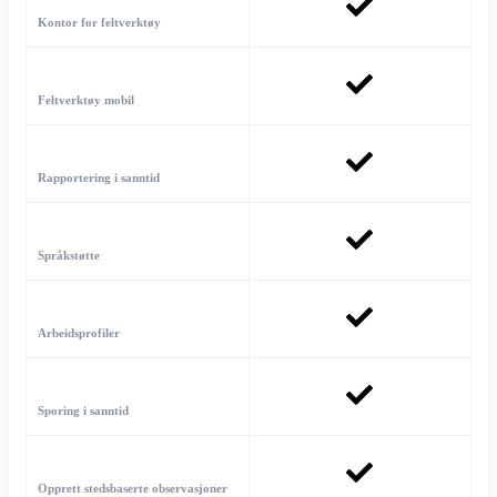
Kontor for feltverktøy
Feltverktøy mobil
Rapportering i sanntid
Språkstøtte
Arbeidsprofiler
Sporing i sanntid
Opprett stedsbaserte observasjoner