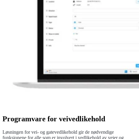
LINKEDIN
LINKEDIN
YOUTUBE
YOUTUBE
FACEBOOK
FACEBOOK
INSTAGRAM
INSTAGRAM
THREADS
THREADS
IN ENGLISH
IN ENGLISH
PÅ SVENSKA
PÅ SVENSKA
SUOMEKSI
SUOMEKSI
Kontakt oss
Kontakt oss
Programvare for veivedlikehold
Løsningen for vei- og gatevedlikehold gir de nødvendige
funksjonene for alle som er involvert i vedlikehold av veier og