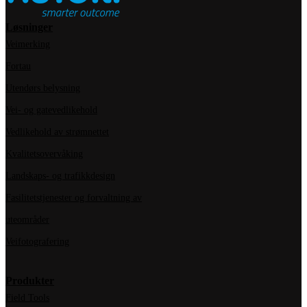
Løsninger
Veimerking
Fortau
Utendørs belysning
Vei- og gatevedlikehold
Vedlikehold av strømnettet
Kvalitetsovervåking
Landskaps- og trafikkdesign
Fasilitetstjenester og forvaltning av
uteområder
Veifotografering
Produkter
Field Tools