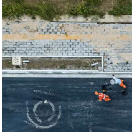
FIELD TOOLS
VISTA
BESTILL EN DEMO
FÖRETAG
OM OSS
HISTORIA
PARTNERE
KONTAKTA OSS
VARSLING
RESURSER
SUKSESSHISTORIER
BLOGG
NYHETER