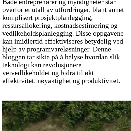
Både entreprenører og myndigheter står
KUNDER
overfor et utall av utfordringer, blant annet
komplisert prosjektplanlegging,
KUNDER
ressursallokering, kostnadsestimering og
TRANSPORT
vedlikeholdsplanlegging. Disse oppgavene
ELEKRTOTEKNIKK
FOTOGRAFERING
kan imidlertid effektiviseres betydelig ved
VEIVEDLIKEHOLD
hjelp av programvareløsninger. Denne
VEIBYGGING
bloggen tar sikte på å belyse hvordan slik
STADSPLANERING
teknologi kan revolusjonere
KVALITETSSTYRNING
veivedlikeholdet og bidra til økt
ENERGI
effektivitet, nøyaktighet og produktivitet.
MYNDIGHETER
FASILITETSTJENSTER
BYER OG KOMMUNER
TELEKOMMUNIKASJON
PRODUKTER