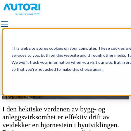
Categories
LØSNINGER
This website stores cookies on your computer. These cookies ar
ALLE LØSNINGER
services to you, both on this website and through other media. To
FORTAU
We won't track your information when you visit our site. But in or
5 gode grunner til å bruke
FASILITETSTJENSTER OG FORVALTNING AV UTEOM
so that you're not asked to make this choice again.
programvare i veivedlikehold
VEIFOTOGRAFERING
KVALITETSTILSYN
LANDSKAPS- OG TRAFIKKDESIGN
by
Autori
VEDLIKEHOLD AV STRØMNETTET
23.sep.2025 15:26:33
VEI- OG GATEVEDLIKEHOLD
I den hektiske verdenen av bygg- og
UTENDØRSBELYSNING
anleggsvirksomhet er effektiv drift av
VEIMERKING
veidekker en hjørnestein i byutviklingen.