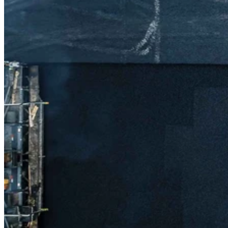
LINKEDIN
YOUTUBE
FACEBOOK
INSTAGRAM
THREADS
IN ENGLISH
PÅ SVENSKA
SUOMEKSI
Kontakt oss