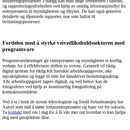
asfalteringsprosjekter. I tillegg kan man følge fremdriften i sanntid,
og
rapporteringen
forbedres ved hjelp av smidig informasjonsflyt fra
entreprenøren til myndighetene og tilsynet.
De kan også generere
detaljerte og tilpassede rapporter, noe som bidrar til
beslutningsprosesser.
Fordelen med å styrke veivedlikeholdssektoren med
programvare
Programvareløsninger gir entreprenører og myndigheter et kraftig
verktøy for å effektivisere driften av veiene. Generelt vil riktig
digital tjeneste for riktig felt forenkle arbeidsoppgavene, øke
nøyaktigheten og legge til rette for datadrevet beslutningstaking.
Alle arbeidsoppgaver lagres digitalt, og ved behov kan de
fotograferes ved hjelp av kontinuerlig fotografering på
kontraktsområdene.
Ved å ta i bruk de nyeste teknologiene og forstå fortaubransjen har
Autori som mål å støtte fortauentreprenører og bane vei for suksess.
Ta
kontakt
med oss i dag for å få vite mer om hvordan vi kan hjelpe
deg med prosjektene dine.