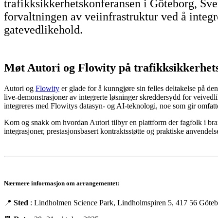
trafikksikkerhetskonferansen i Göteborg, Sve
forvaltningen av veiinfrastruktur ved å integ
gatevedlikehold.
Møt Autori og Flowity på trafikksikkerhe
Autori og
Flowity
er glade for å kunngjøre sin felles deltakelse på 
live-demonstrasjoner av integrerte løsninger skreddersydd for veivedl
integreres med Flowitys datasyn- og AI-teknologi, noe som gir omfatte
Kom og snakk om hvordan Autori tilbyr en plattform der fagfolk i brans
integrasjoner, prestasjonsbasert kontraktsstøtte og praktiske anvendel
Nærmere informasjon om arrangementet:
📍
Sted
: Lindholmen Science Park,
Lindholmspiren 5, 417 56 Göte