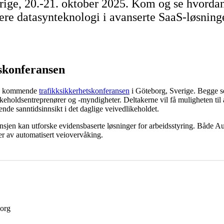
rige, 20.-21. oktober 2025. Kom og se hvordan
rere datasynteknologi i avanserte SaaS-løsninge
tskonferansen
den kommende
trafikksikkerhetskonferansen
i Göteborg, Sverige. Begge sel
ikeholdsentreprenører og -myndigheter. Deltakerne vil få muligheten til 
nde sanntidsinnsikt i det daglige veivedlikeholdet.
jen kan utforske evidensbaserte løsninger for arbeidsstyring. Både Auto
ser av automatisert veiovervåking.
borg