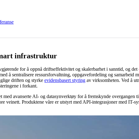
feranse
art infrastruktur
gjørende for å oppnå driftseffektivitet og skalerbarhet i sanntid, og det e
ed å sentralisere ressursforvaltning, oppgavefordeling og samarbeid mel
glige driften og styrke
evidensbasert styring
av virksomheten. Ved å utn
teringene i forkant.
litet med avanserte AI- og datasynverktøy for å fremskynde overgangen ti
tore veinett. Produktene våre er utstyrt med API-integrasjoner med IT-s