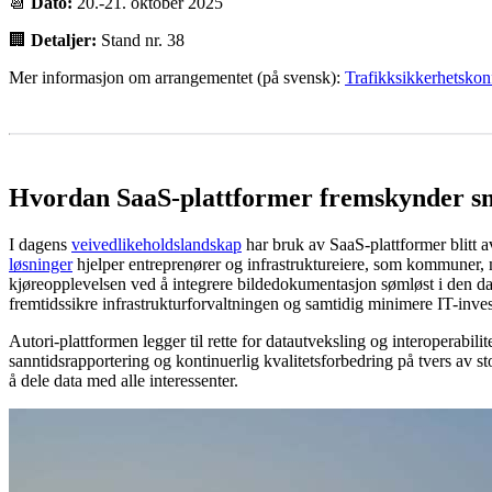
📆
Dato:
20.-21. oktober 2025
🏢
Detaljer:
Stand nr. 38
Mer informasjon om arrangementet (på svensk):
Trafikksikkerhetskon
Hvordan SaaS-plattformer fremskynder sm
I dagens
veivedlikeholdslandskap
har bruk av SaaS-plattformer blitt av
løsninger
hjelper entreprenører og infrastruktureiere, som kommuner, m
kjøreopplevelsen ved å integrere bildedokumentasjon sømløst i den da
fremtidssikre infrastrukturforvaltningen og samtidig minimere IT-inves
Autori-plattformen legger til rette for datautveksling og interoperabi
sanntidsrapportering og kontinuerlig kvalitetsforbedring på tvers av s
å dele data med alle interessenter.