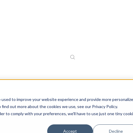
e used to improve your website experience and provide more personaliz
 find out more about the cookies we use, see our Privacy Policy.
e løsninger for veivedlikehold
der to comply with your preferences, we'll have to use just one tiny cook
Accept
Decline