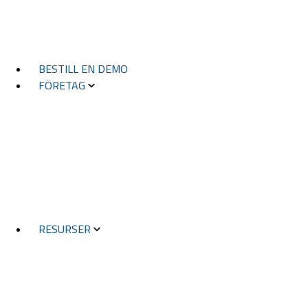
FIELD TOOLS
VISTA
BESTILL EN DEMO
FÖRETAG
OM OSS
HISTORIA
PARTNERE
KONTAKTA OSS
VARSLING
RESURSER
SUKSESSHISTORIER
BLOGG
NYHETER