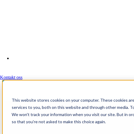
LINKEDIN
YOUTUBE
FACEBOOK
INSTAGRAM
THREADS
Kontakt oss
This website stores cookies on your computer. These cookies ar
services to you, both on this website and through other media. To
Autori presenterer evidensbasert
We won't track your information when you visit our site. But in or
so that you're not asked to make this choice again.
by
Autori
Oct 8, 2025 3:26:34 PM