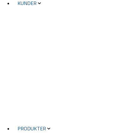
KUNDER
KUNDER
TRANSPORT
ELEKRTOTEKNIKK
FOTOGRAFERING
VEIVEDLIKEHOLD
VEIBYGGING
STADSPLANERING
KVALITETSSTYRNING
ENERGI
MYNDIGHETER
FASILITETSTJENSTER
BYER OG KOMMUNER
TELEKOMMUNIKASJON
PRODUKTER