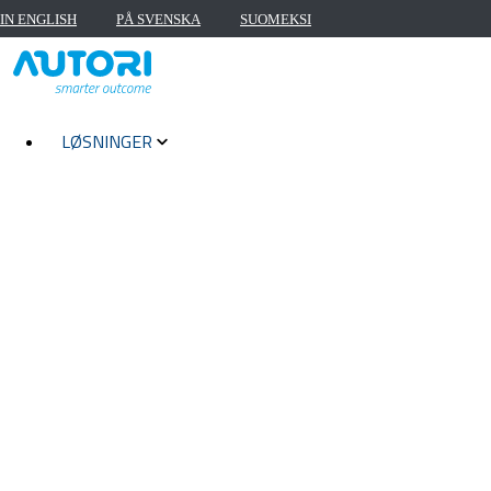
IN ENGLISH
PÅ SVENSKA
SUOMEKSI
LØSNINGER
ALLE LØSNINGER
FORTAU
FASILITETSTJENSTER OG FORVALTNING AV UTEOM
VEIFOTOGRAFERING
KVALITETSTILSYN
LANDSKAPS- OG TRAFIKKDESIGN
VEDLIKEHOLD AV STRØMNETTET
VEI- OG GATEVEDLIKEHOLD
UTENDØRSBELYSNING
VEIMERKING