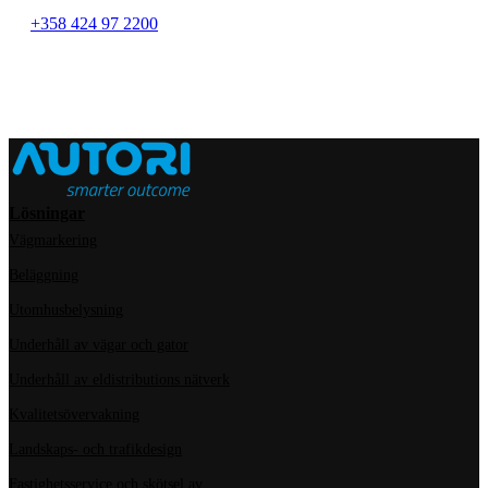
+358 424 97 2200
Lösningar
Vägmarkering
Beläggning
Utomhusbelysning
Underhåll av vägar och gator
Underhåll av eldistributions nätverk
Kvalitetsövervakning
Landskaps- och trafikdesign
Fastighetsservice och skötsel av