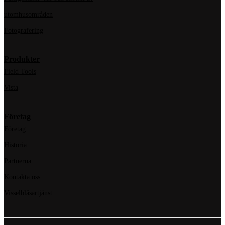
utomhusområden
Fotografering
Produkter
Field Tools
Vista
Företag
Företag
Historia
Partnerna
Kontakta oss
Visselblåsartjänst