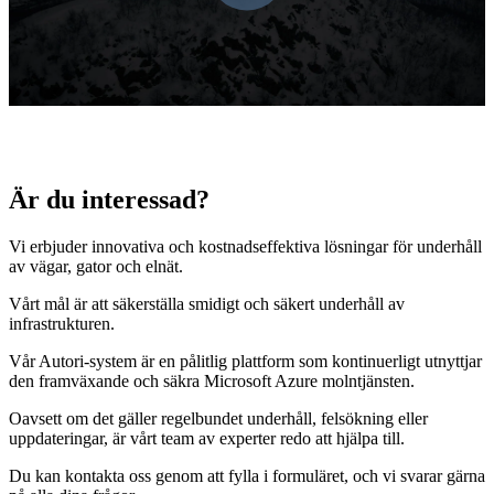
KUNDER
KUNDER
TRANSPORTSEKTORN
ELEKRTOTEKNISK INDUSTRI
FOTOGRAFERING
VÄGUNDERHÅLL
Är du interessad?
VÄGBYGGNAD
STADSPLANERING
Vi erbjuder innovativa och kostnadseffektiva lösningar för underhåll
KVALITETSSTYRNING
av vägar, gator och elnät.
ENERGI
Vårt mål är att säkerställa smidigt och säkert underhåll av
MYNDIGHETER
infrastrukturen.
FASTIGHETSJÄNSTER
Vår Autori-system är en pålitlig plattform som kontinuerligt utnyttjar
STÄDER OCH KOMMUNER
den framväxande och säkra Microsoft Azure molntjänsten.
TELEKOMMUNIKATION
Oavsett om det gäller regelbundet underhåll, felsökning eller
uppdateringar, är vårt team av experter redo att hjälpa till.
PRODUKTER
Du kan kontakta oss genom att fylla i formuläret, och vi svarar gärna