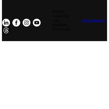
©2026
Autori Ltd.
Alla
Integritetspolicy
rättigheter
reserverade.