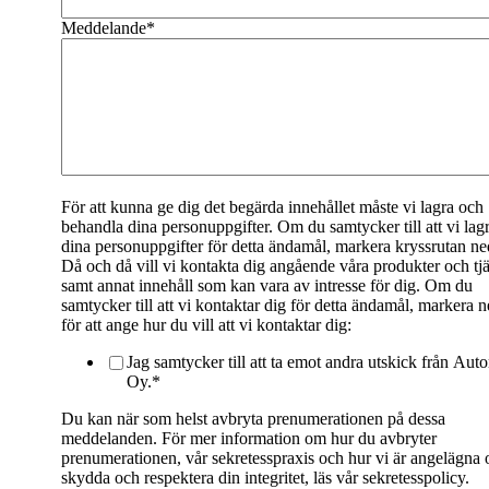
LINKEDIN
Meddelande
*
YOUTUBE
FACEBOOK
INSTAGRAM
THREADS
IN ENGLISH
SUOMEKSI
För att kunna ge dig det begärda innehållet måste vi lagra och
behandla dina personuppgifter. Om du samtycker till att vi lag
PÅ NORSK
dina personuppgifter för detta ändamål, markera kryssrutan ne
Då och då vill vi kontakta dig angående våra produkter och tjä
samt annat innehåll som kan vara av intresse för dig. Om du
samtycker till att vi kontaktar dig för detta ändamål, markera 
för att ange hur du vill att vi kontaktar dig:
Kontakta oss
Jag samtycker till att ta emot andra utskick från Auto
Oy.
*
Du kan när som helst avbryta prenumerationen på dessa
meddelanden. För mer information om hur du avbryter
prenumerationen, vår sekretesspraxis och hur vi är angelägna 
skydda och respektera din integritet, läs vår sekretesspolicy.