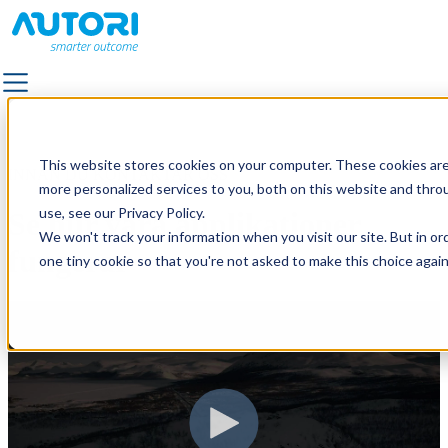
LÖSNINGAR
ALLA LÖSNINGAR
This website stores cookies on your computer. These cookies ar
INNAN DU KONTAKTAR OSS
BELÄGGNING
more personalized services to you, both on this website and thro
FASTIGHETSSERVICE OCH SKÖTSEL AV UTOMHUSO
use, see our Privacy Policy.
Se hur våra applikationer
FOTOGRAFERING
We won't track your information when you visit our site. But in or
fungerar
KVALITETSÖVERVAKNING
one tiny cookie so that you're not asked to make this choice again
LANDSKAPS- OCH TRAFIKDESIGN
UNDERHÅLL AV ELDISTRIBUTIONS NÄTVERK
UNDERHÅLL AV VÄGAR OCH GATOR
UTOMHUSBELYSNING
VÄGMARKERING
VÄGINFO-APP