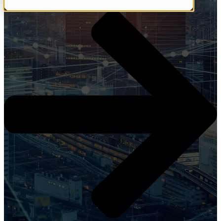
KUNDER
KUNDER
TRANSPORT
ELEKRTOTEKNIKK
FOTOGRAFERING
VEIVEDLIKEHOLD
VEIBYGGING
STADSPLANERING
KVALITETSSTYRNING
ENERGI
MYNDIGHETER
FASILITETSTJENSTER
BYER OG KOMMUNER
TELEKOMMUNIKASJON
PRODUKTER