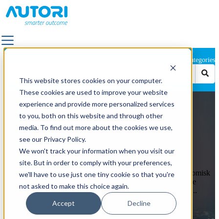
Categories
LØSNINGER
This website stores cookies on your computer.
ALLE LØSNINGER
These cookies are used to improve your website
Vedlikehold av infrastruktur
FORTAU
experience and provide more personalized services
FASILITETSTJENSTER OG FORVALTNING AV
6 grunner til at vedlikehold av
to you, both on this website and through other
UTEOMRÅDER
media. To find out more about the cookies we use,
infrastruktur er viktig for samfunnet
VEIFOTOGRAFERING
see our Privacy Policy.
KVALITETSTILSYN
We won't track your information when you visit our
on 23.sep.2025 15:30:27
LANDSKAPS- OG TRAFIKKDESIGN
site. But in order to comply with your preferences,
VEDLIKEHOLD AV STRØMNETTET
Betydningen av infrastrukturvedlikehold: økt sikkerhet, økonomisk
we'll have to use just one tiny cookie so that you're
vekst og livskvalitet. Vedlikehold av infrastruktur er av ytterste
VEI- OG GATEVEDLIKEHOLD
not asked to make this choice again.
viktighet for samfunnet av en rekke årsaker. Vi har listet opp ...
UTENDØRSBELYSNING
Accept
Decline
Les artikkelen
VEIMERKING