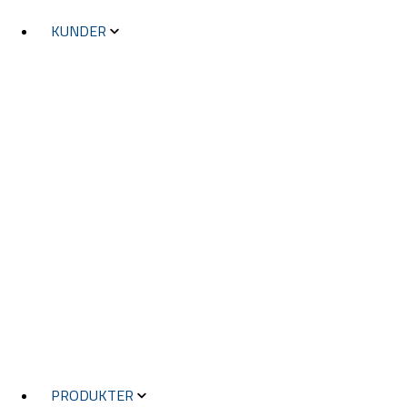
KUNDER
KUNDER
TRANSPORTSEKTORN
ELEKRTOTEKNISK INDUSTRI
FOTOGRAFERING
VÄGUNDERHÅLL
VÄGBYGGNAD
STADSPLANERING
KVALITETSSTYRNING
ENERGI
MYNDIGHETER
FASTIGHETSJÄNSTER
STÄDER OCH KOMMUNER
TELEKOMMUNIKATION
PRODUKTER