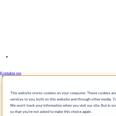
NYHETER
LINKEDIN
YOUTUBE
FACEBOOK
INSTAGRAM
THREADS
Kontakta oss
This website stores cookies on your computer. These cookies ar
services to you, both on this website and through other media. To
We won't track your information when you visit our site. But in or
on
so that you're not asked to make this choice again.
Läs artikel