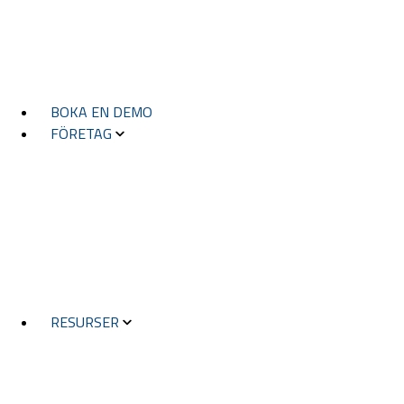
FIELD TOOLS
VISTA
BOKA EN DEMO
FÖRETAG
OM OSS
HISTORIA
PARTNERNA
KONTAKTA OSS
VISSELBLÅSARTJÄNST
RESURSER
FRAMGÅNGSHISTORIER
BLOGG