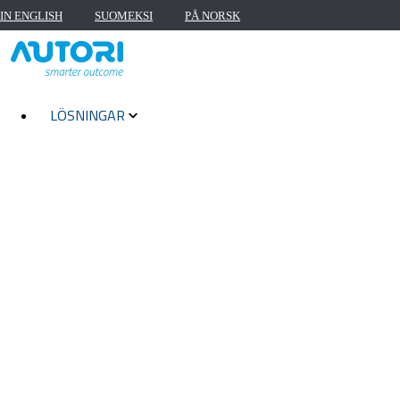
IN ENGLISH
SUOMEKSI
PÅ NORSK
LÖSNINGAR
ALLA LÖSNINGAR
BELÄGGNING
FASTIGHETSSERVICE OCH SKÖTSEL AV UTOMHUSO
FOTOGRAFERING
KVALITETSÖVERVAKNING
LANDSKAPS- OCH TRAFIKDESIGN
UNDERHÅLL AV ELDISTRIBUTIONS NÄTVERK
UNDERHÅLL AV VÄGAR OCH GATOR
UTOMHUSBELYSNING
VÄGMARKERING
VÄGINFO-APP