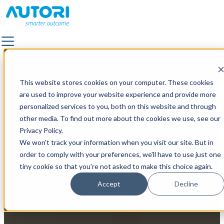
RATKAISUT
Kategoriat
KAIKKI RATKAISUT
This website stores cookies on your computer. These cookies
TIEMERKINTÄ
are used to improve your website experience and provide more
TEIDEN JA KATUJEN KUNNOSSAPITO
personalized services to you, both on this website and through
Esittelemme Autorin
PÄÄLLYSTYS
other media. To find out more about the cookies we use, see our
ratkaisuja TRB 2024 -
SÄHKÖNJAKELUVERKKOJEN KUNNOSSAPITO
Privacy Policy.
TIEKUVAUS
We won't track your information when you visit our site. But in
tapahtumassa
ULKOVALAISTUS
order to comply with your preferences, we'll have to use just one
MAISEMA- JA LIIKENNESUUNNITTELU
tiny cookie so that you're not asked to make this choice again.
by
Autori
KIINTEISTÖPALVELUT JA ULKOALUEIDEN HALLINTA
24.11.2023 11:00:00
Accept
Decline
LAADUNVALVONTA
ASIAKKAAT