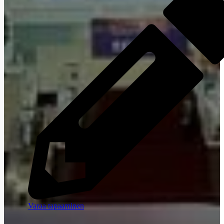
LINKEDIN
YOUTUBE
FACEBOOK
INSTAGRAM
THREADS
IN ENGLISH
PÅ SVENSKA
PÅ NORSK
Ota yhteyttä
Varaa tapaaminen