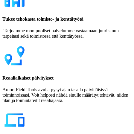
Tukee tehokasta toimisto- ja kenttätyötä
Tarjoamme monipuoliset palvelumme vastaamaan juuri sinun
tarpeitasi sekä toimistossa että kenttätyössä.
Reaaliaikaiset päivitykset
Autori Field Tools avulla pysyt ajan tasalla päivittäisissä
toiminnoissasi. Voit helposti nähdä sinulle määrätyt tehtävät, niiden
tilan ja toimintareitit reaaliajassa.