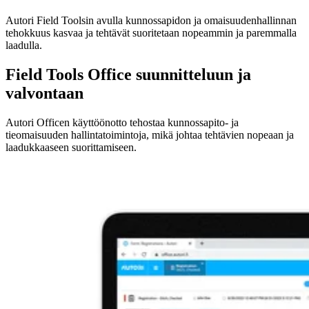
LINKEDIN
LINKEDIN
Autori Field Toolsin avulla kunnossapidon ja omaisuudenhallinnan
YOUTUBE
YOUTUBE
tehokkuus kasvaa ja tehtävät suoritetaan nopeammin ja paremmalla
FACEBOOK
FACEBOOK
laadulla.
INSTAGRAM
INSTAGRAM
Field Tools Office suunnitteluun ja
THREADS
THREADS
valvontaan
IN ENGLISH
IN ENGLISH
Autori Officen käyttöönotto tehostaa kunnossapito- ja
PÅ SVENSKA
PÅ SVENSKA
tieomaisuuden hallintatoimintoja, mikä johtaa tehtävien nopeaan ja
PÅ NORSK
PÅ NORSK
laadukkaaseen suorittamiseen.
Ota yhteyttä
Ota yhteyttä