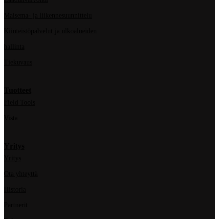
Maisema- ja liikennesuunnittelu
Kiinteistöpalvelut ja ulkoalueiden
hallinta
Tiekuvaus
Tuotteet
Field Tools
Vista
Yritys
Yritys
Ota yhteyttä
Historia
Partnerit