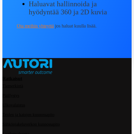
Haluavat hallinnoida ja
hyödyntää 360 ja 2D kuvia
Ota meihin yhteyttä
jos haluat kuulla lisää.
Ratkaisut
Tiemerkintä
Päällystys
Ulkovalaistus
Teiden ja katujen kunnossapito
Sähkönjakeluverkon kunnossapito
Laadunvalvonta