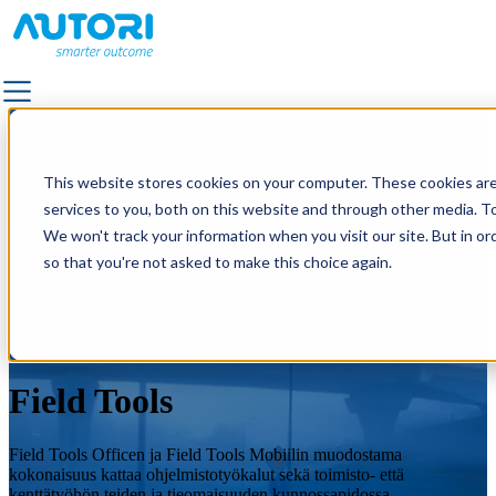
RATKAISUT
RATKAISUT
KAIKKI RATKAISUT
KAIKKI RATKAISUT
This website stores cookies on your computer. These cookies ar
TIEMERKINTÄ
TIEMERKINTÄ
services to you, both on this website and through other media. To
TEIDEN JA KATUJEN KUNNOSSAPITO
TEIDEN JA KATUJEN KUNNOSSAPITO
We won't track your information when you visit our site. But in or
PÄÄLLYSTYS
PÄÄLLYSTYS
so that you're not asked to make this choice again.
SÄHKÖNJAKELUVERKKOJEN KUNNOSSAPITO
SÄHKÖNJAKELUVERKKOJEN KUNNOSSAPITO
TIEKUVAUS
TIEKUVAUS
ULKOVALAISTUS
ULKOVALAISTUS
MAISEMA- JA LIIKENNESUUNNITTELU
MAISEMA- JA LIIKENNESUUNNITTELU
Field Tools
KIINTEISTÖPALVELUT JA ULKOALUEIDEN HALLINTA
KIINTEISTÖPALVELUT JA ULKOALUEIDEN HALLINTA
LAADUNVALVONTA
LAADUNVALVONTA
Field Tools Officen ja Field Tools Mobiilin muodostama
kokonaisuus kattaa ohjelmistotyökalut sekä toimisto- että
ASIAKKAAT
ASIAKKAAT
kenttätyöhön teiden ja tieomaisuuden kunnossapidossa