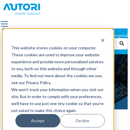
RATKAISUT
Kategoriat
KAIKKI RATKAISUT
This website stores cookies on your computer.
TIEMERKINTÄ
These cookies are used to improve your website
TEIDEN JA KATUJEN KUNNOSSAPITO
experience and provide more personalized services
Autori on mukana
PÄÄLLYSTYS
to you, both on this website and through other
Yhdyskuntatekniikan
SÄHKÖNJAKELUVERKKOJEN KUNNOSSAPITO
media. To find out more about the cookies we use,
TIEKUVAUS
see our Privacy Policy.
näyttelyssä Tampereella
ULKOVALAISTUS
We won't track your information when you visit our
MAISEMA- JA LIIKENNESUUNNITTELU
site. But in order to comply with your preferences,
by
Autori
KIINTEISTÖPALVELUT JA ULKOALUEIDEN
we'll have to use just one tiny cookie so that you're
29.4.2025 9:36:51
HALLINTA
not asked to make this choice again.
LAADUNVALVONTA
Autori osallistuu Yhdyskuntatekniikan
Accept
Decline
näyttelyyn Tampereella 14.-15.5.2025.