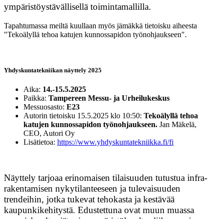
ympäristöystävällisellä toimintamallilla.
FIELD TOOLS
VISTA
Tapahtumassa meiltä kuullaan myös jämäkkä tietoisku aiheesta
"Tekoälyllä tehoa katujen kunnossapidon työnohjaukseen".
VARAA DEMO
YRITYS
Yhdyskuntatekniikan näyttely 2025
TIETOA MEISTÄ
Aika:
14.-15.5.2025
Paikka:
Tampereen Messu- ja Urheilukeskus
OTA YHTEYTTÄ
Messuosasto:
E23
HISTORIA
Autorin tietoisku 15.5.2025 klo 10:50:
Tekoälyllä tehoa
PARTNERIT
katujen kunnossapidon työnohjaukseen.
Jan Mäkelä,
CEO, Autori Oy
REKRY
Lisätietoa:
https://www.yhdyskuntatekniikka.fi/fi
WHISTLEBLOWING
AJANKOHTAISTA
Näyttely tarjoaa erinomaisen tilaisuuden tutustua infra-
rakentamisen nykytilanteeseen ja tulevaisuuden
trendeihin, jotka tukevat tehokasta ja kestävää
MENESTYSTARINAT
kaupunkikehitystä. Edustettuna ovat muun muassa
BLOGI