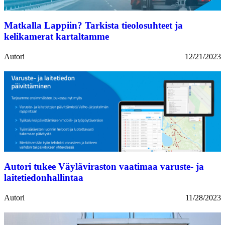
Matkalla Lappiin? Tarkista tieolosuhteet ja
kelikamerat kartaltamme
Autori
12/21/2023
Autori tukee Väyläviraston vaatimaa varuste- ja
laitetiedonhallintaa
Autori
11/28/2023