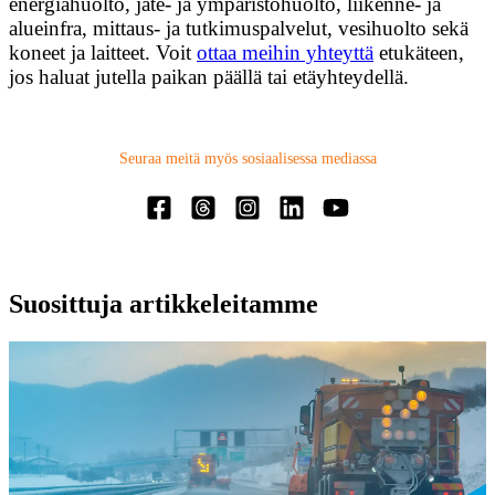
energiahuolto, jäte- ja ympäristöhuolto, liikenne- ja
UUTISET
alueinfra, mittaus- ja tutkimuspalvelut, vesihuolto sekä
LINKEDIN
koneet ja laitteet. Voit
ottaa meihin yhteyttä
etukäteen,
YOUTUBE
jos haluat jutella paikan päällä tai etäyhteydellä.
FACEBOOK
INSTAGRAM
THREADS
Seuraa meitä myös sosiaalisessa mediassa
IN ENGLISH
PÅ SVENSKA
PÅ NORSK
Suosittuja artikkeleitamme
Ota yhteyttä