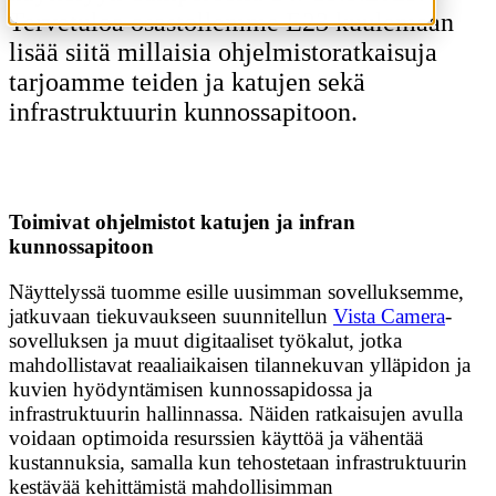
ASIAKKAAT
Tervetuloa osastollemme E23 kuulemaan
lisää siitä millaisia ohjelmistoratkaisuja
ASIAKKAAT
tarjoamme teiden ja katujen sekä
ENERGIA
infrastruktuurin kunnossapitoon.
INFRASTRUKTUURIN LAADUNHALLINTA
KULJETUSALA
KAUPUNKISUUNNITTELU
KAUPUNGIT JA KUNNAT
Toimivat ohjelmistot katujen ja infran
KIINTEISTÖPALVELUT
kunnossapitoon
KUVADATAN KERÄYS
SÄHKÖTEKNINEN TEOLLISUUS
Näyttelyssä tuomme esille uusimman sovelluksemme,
TEIDEN RAKENTAMINEN
jatkuvaan tiekuvaukseen suunnitellun
Vista Camera
-
sovelluksen ja muut digitaaliset työkalut, jotka
TEIDEN KUNNOSSAPITO
mahdollistavat reaaliaikaisen tilannekuvan ylläpidon ja
TIETOLIIKENNE
kuvien hyödyntämisen kunnossapidossa ja
VIRANOMAISET
infrastruktuurin hallinnassa. Näiden ratkaisujen avulla
voidaan optimoida resurssien käyttöä ja vähentää
TUOTTEET
kustannuksia, samalla kun tehostetaan infrastruktuurin
kestävää kehittämistä mahdollisimman